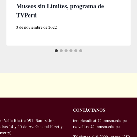
Museos sin Límites, programa de
TVPerú
3 de noviembre de 2022
CONTÁCTANOS
o Valle Riestra 591, San Isidro.
templeradicati@unmsm.edu.pe
adras 14 y 15 de Av. General Pezet y
rzevalloso@unmsm.edu.pe
averry)
Teléfono:
619 7000, anexo 6252