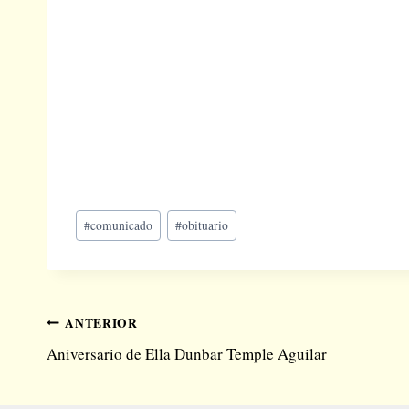
Etiquetas
#
comunicado
#
obituario
de
la
entrada:
Navegación
ANTERIOR
Aniversario de Ella Dunbar Temple Aguilar
de
entradas